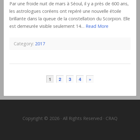
Par une froide nuit de mars à Séoul, il y a près de 600 ans,
les astrologues coréens ont repéré une nouvelle étoile
brillante dans la queue de la constellation du Scorpion. Elle
est demeurée visible seulement 14…
Read More
Category:
2017
1
2
3
4
»
Copyright © 2026 · All Rights Reserved · CRAQ