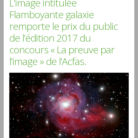
L’image intitulée
Flamboyante galaxie
remporte le prix du public
de l’édition 2017 du
concours « La preuve par
l’image » de l’Acfas.