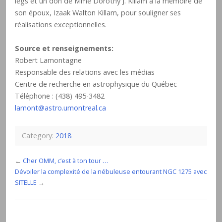
legs et un don de Mme Dorothy J. Killam à la mémoire de
son époux, Izaak Walton Killam, pour souligner ses
réalisations exceptionnelles.
Source et renseignements:
Robert Lamontagne
Responsable des relations avec les médias
Centre de recherche en astrophysique du Québec
Téléphone : (438) 495-3482
lamont@astro.umontreal.ca
Category:
2018
←
Cher OMM, c’est à ton tour …
Dévoiler la complexité de la nébuleuse entourant NGC 1275 avec
SITELLE
→