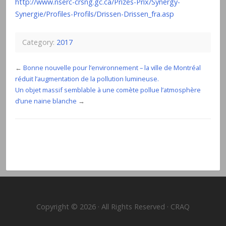
http://www.nserc-crsng.gc.ca/Prizes-Prix/Synergy-
Synergie/Profiles-Profils/Drissen-Drissen_fra.asp
Category:
2017
←
Bonne nouvelle pour l’environnement – la ville de Montréal
réduit l’augmentation de la pollution lumineuse.
Un objet massif semblable à une comète pollue l’atmosphère
d’une naine blanche
→
Copyright © 2026 · All Rights Reserved · CRAQ