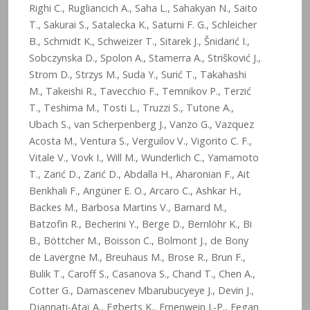
Righi C., Rugliancich A., Saha L., Sahakyan N., Saito
T., Sakurai S., Satalecka K., Saturni F. G., Schleicher
B., Schmidt K., Schweizer T., Sitarek J., Šnidarić I.,
Sobczynska D., Spolon A., Stamerra A., Strišković J.,
Strom D., Strzys M., Suda Y., Surić T., Takahashi
M., Takeishi R., Tavecchio F., Temnikov P., Terzić
T., Teshima M., Tosti L., Truzzi S., Tutone A.,
Ubach S., van Scherpenberg J., Vanzo G., Vazquez
Acosta M., Ventura S., Verguilov V., Vigorito C. F.,
Vitale V., Vovk I., Will M., Wunderlich C., Yamamoto
T., Zarić D., Zarić D., Abdalla H., Aharonian F., Ait
Benkhali F., Angüner E. O., Arcaro C., Ashkar H.,
Backes M., Barbosa Martins V., Barnard M.,
Batzofin R., Becherini Y., Berge D., Bernlöhr K., Bi
B., Böttcher M., Boisson C., Bolmont J., de Bony
de Lavergne M., Breuhaus M., Brose R., Brun F.,
Bulik T., Caroff S., Casanova S., Chand T., Chen A.,
Cotter G., Damascenev Mbarubucyeye J., Devin J.,
Djannati-Ataï A., Egberts K., Ernenwein J.-P., Fegan