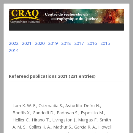
2022
2021
2020
2019
2018
2017
2016
2015
2014
Refereed publications 2021 (231 entries)
Lam K. W. F., Csizmadia S., Astudillo-Defru N.,
Bonfils X., Gandolfi D., Padovan S., Esposito M.,
Hellier C., Hirano T., Livingston J., Murgas F., Smith
A. M. S., Collins K. A., Mathur S., Garcia R. A., Howell