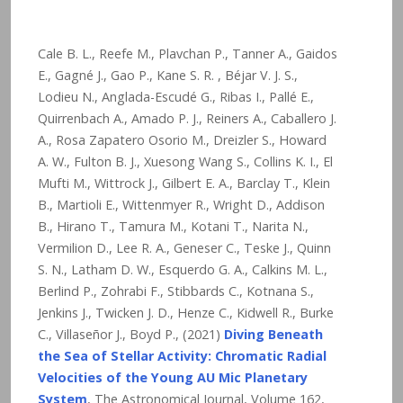
Cale B. L., Reefe M., Plavchan P., Tanner A., Gaidos
E., Gagné J., Gao P., Kane S. R. , Béjar V. J. S.,
Lodieu N., Anglada-Escudé G., Ribas I., Pallé E.,
Quirrenbach A., Amado P. J., Reiners A., Caballero J.
A., Rosa Zapatero Osorio M., Dreizler S., Howard
A. W., Fulton B. J., Xuesong Wang S., Collins K. I., El
Mufti M., Wittrock J., Gilbert E. A., Barclay T., Klein
B., Martioli E., Wittenmyer R., Wright D., Addison
B., Hirano T., Tamura M., Kotani T., Narita N.,
Vermilion D., Lee R. A., Geneser C., Teske J., Quinn
S. N., Latham D. W., Esquerdo G. A., Calkins M. L.,
Berlind P., Zohrabi F., Stibbards C., Kotnana S.,
Jenkins J., Twicken J. D., Henze C., Kidwell R., Burke
C., Villaseñor J., Boyd P., (2021)
Diving Beneath
the Sea of Stellar Activity: Chromatic Radial
Velocities of the Young AU Mic Planetary
System
, The Astronomical Journal, Volume 162,