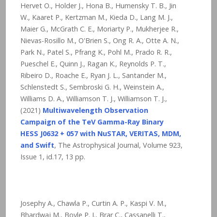
Hervet O., Holder J., Hona B., Humensky T. B., Jin
W., Kaaret P., Kertzman M., Kieda D., Lang M. J.,
Maier G., McGrath C. E., Moriarty P., Mukherjee R.,
Nievas-Rosillo M., O'Brien S., Ong R. A., Otte A. N.,
Park N., Patel S., Pfrang K., Pohl M., Prado R. R.,
Pueschel E., Quinn J., Ragan K., Reynolds P. T.,
Ribeiro D., Roache E., Ryan J. L., Santander M.,
Schlenstedt S., Sembroski G. H., Weinstein A.,
Williams D. A., Williamson T. J., Williamson T. J.,
(2021)
Multiwavelength Observation
Campaign of the TeV Gamma-Ray Binary
HESS J0632 + 057 with NuSTAR, VERITAS, MDM,
and Swift
, The Astrophysical Journal, Volume 923,
Issue 1, id.17, 13 pp.
Josephy A., Chawla P., Curtin A. P., Kaspi V. M.,
Bhardwaj M., Boyle P. J., Brar C., Cassanelli T.,