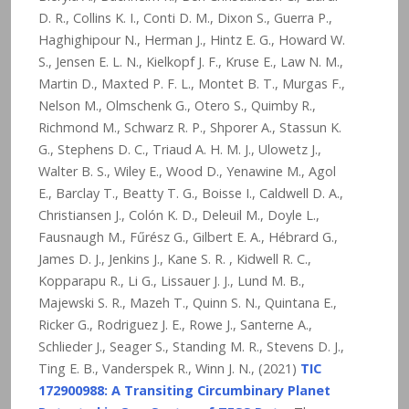
D. R., Collins K. I., Conti D. M., Dixon S., Guerra P.,
Haghighipour N., Herman J., Hintz E. G., Howard W.
S., Jensen E. L. N., Kielkopf J. F., Kruse E., Law N. M.,
Martin D., Maxted P. F. L., Montet B. T., Murgas F.,
Nelson M., Olmschenk G., Otero S., Quimby R.,
Richmond M., Schwarz R. P., Shporer A., Stassun K.
G., Stephens D. C., Triaud A. H. M. J., Ulowetz J.,
Walter B. S., Wiley E., Wood D., Yenawine M., Agol
E., Barclay T., Beatty T. G., Boisse I., Caldwell D. A.,
Christiansen J., Colón K. D., Deleuil M., Doyle L.,
Fausnaugh M., Fűrész G., Gilbert E. A., Hébrard G.,
James D. J., Jenkins J., Kane S. R. , Kidwell R. C.,
Kopparapu R., Li G., Lissauer J. J., Lund M. B.,
Majewski S. R., Mazeh T., Quinn S. N., Quintana E.,
Ricker G., Rodriguez J. E., Rowe J., Santerne A.,
Schlieder J., Seager S., Standing M. R., Stevens D. J.,
Ting E. B., Vanderspek R., Winn J. N., (2021)
TIC
172900988: A Transiting Circumbinary Planet