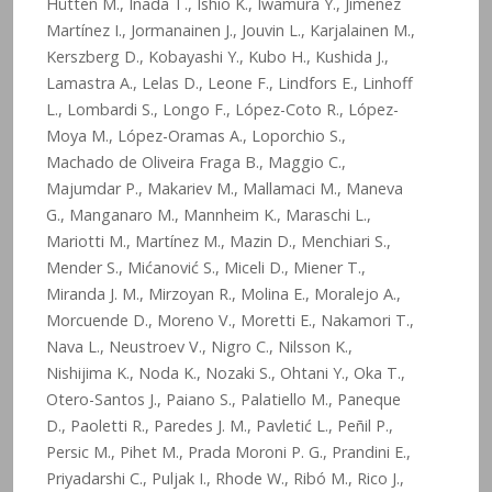
Hütten M., Inada T., Ishio K., Iwamura Y., Jiménez
Martínez I., Jormanainen J., Jouvin L., Karjalainen M.,
Kerszberg D., Kobayashi Y., Kubo H., Kushida J.,
Lamastra A., Lelas D., Leone F., Lindfors E., Linhoff
L., Lombardi S., Longo F., López-Coto R., López-
Moya M., López-Oramas A., Loporchio S.,
Machado de Oliveira Fraga B., Maggio C.,
Majumdar P., Makariev M., Mallamaci M., Maneva
G., Manganaro M., Mannheim K., Maraschi L.,
Mariotti M., Martínez M., Mazin D., Menchiari S.,
Mender S., Mićanović S., Miceli D., Miener T.,
Miranda J. M., Mirzoyan R., Molina E., Moralejo A.,
Morcuende D., Moreno V., Moretti E., Nakamori T.,
Nava L., Neustroev V., Nigro C., Nilsson K.,
Nishijima K., Noda K., Nozaki S., Ohtani Y., Oka T.,
Otero-Santos J., Paiano S., Palatiello M., Paneque
D., Paoletti R., Paredes J. M., Pavletić L., Peñil P.,
Persic M., Pihet M., Prada Moroni P. G., Prandini E.,
Priyadarshi C., Puljak I., Rhode W., Ribó M., Rico J.,