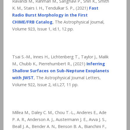
Ravandi M., Rahman M., Sanghavi P., Shin K., Smith
K. M., Stairs I. H., Tendulkar S. P., (2021)
Fast
Radio Burst Morphology in the First
CHIME/FRB Catalog
, The Astrophysical Journal,
Volume 923, Issue 1, id.1, 12 pp.
Tsai S.-M., Innes H., Lichtenberg T., Taylor J., Malik
M., Chubb K., Pierrehumbert R., (2021)
Inferring
Shallow Surfaces on Sub-Neptune Exoplanets
with JWST
, The Astrophysical Journal Letters,
Volume 922, Issue 2, id.L27, 11 pp.
Millea M., Daley C. M., Chou T.-L., Anderes E., Ade
P. A. R., Anderson A. J., Austermann J. E., Avva J. S.,
Beall J. A., Bender A. N., Benson B. A., Bianchini F.,