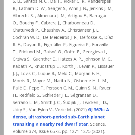
S. B., Santos N. C., Dai F., Ricker G. R., Vanderspek
R., Latham D. W., Seager S., Winn J. N., Jenkins J. M.,
Albrecht S. , Almenara J. M., Artigau E., Barragán
O., Bouchy F., Cabrera J., Charbonneau D.,
Chaturvedi P., Chaushev A., Christiansen J. L.,
Cochran W. D., De Meideiros J. R., Delfosse X., Díaz
R. F., Doyon R., Eigmüller P., Figueira P., Forveille
T., Fridlund M., Gaisné G., Goffo E., Georgieva I.,
Grziwa S., Guenther E., Hatzes A. P., Johnson M. C.,
Kabáth P., Knudstrup E., Korth J., Lewin P., Lissauer
J. J., Lovis C., Luque R., Melo C., Morgan E. H.,
Morris R., Mayor M., Narita N., Osborne H. L. M.,
Pallé E., Pepe F., Persson C. M., Quinn S. N., Rauer
H., Redfield S., Schlieder J. E., Ségransan D.,
Serrano L. M., Smith J. C., Šubjak J., Twicken J. D.,
Udry S., Van Eylen V., Vezie M., (2021)
GJ 367b: A
dense, ultrashort-period sub-Earth planet
transiting a nearby red dwarf star
, Science,
Volume 374, Issue 6572, pp. 1271-1275 (2021).