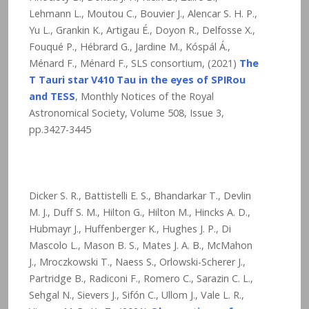
Lehmann L., Moutou C., Bouvier J., Alencar S. H. P.,
Yu L., Grankin K., Artigau É., Doyon R., Delfosse X.,
Fouqué P., Hébrard G., Jardine M., Kóspál Á.,
Ménard F., Ménard F., SLS consortium, (2021)
The
T Tauri star V410 Tau in the eyes of SPIRou
and TESS
, Monthly Notices of the Royal
Astronomical Society, Volume 508, Issue 3,
pp.3427-3445
Dicker S. R., Battistelli E. S., Bhandarkar T., Devlin
M. J., Duff S. M., Hilton G., Hilton M., Hincks A. D.,
Hubmayr J., Huffenberger K., Hughes J. P., Di
Mascolo L., Mason B. S., Mates J. A. B., McMahon
J., Mroczkowski T., Naess S., Orlowski-Scherer J.,
Partridge B., Radiconi F., Romero C., Sarazin C. L.,
Sehgal N., Sievers J., Sifón C., Ullom J., Vale L. R.,