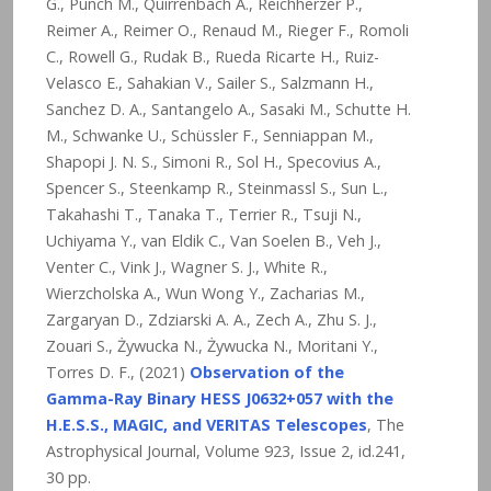
G., Punch M., Quirrenbach A., Reichherzer P.,
Reimer A., Reimer O., Renaud M., Rieger F., Romoli
C., Rowell G., Rudak B., Rueda Ricarte H., Ruiz-
Velasco E., Sahakian V., Sailer S., Salzmann H.,
Sanchez D. A., Santangelo A., Sasaki M., Schutte H.
M., Schwanke U., Schüssler F., Senniappan M.,
Shapopi J. N. S., Simoni R., Sol H., Specovius A.,
Spencer S., Steenkamp R., Steinmassl S., Sun L.,
Takahashi T., Tanaka T., Terrier R., Tsuji N.,
Uchiyama Y., van Eldik C., Van Soelen B., Veh J.,
Venter C., Vink J., Wagner S. J., White R.,
Wierzcholska A., Wun Wong Y., Zacharias M.,
Zargaryan D., Zdziarski A. A., Zech A., Zhu S. J.,
Zouari S., Żywucka N., Żywucka N., Moritani Y.,
Torres D. F., (2021)
Observation of the
Gamma-Ray Binary HESS J0632+057 with the
H.E.S.S., MAGIC, and VERITAS Telescopes
, The
Astrophysical Journal, Volume 923, Issue 2, id.241,
30 pp.