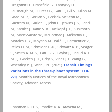
Dragomir D., Dransfield G., Fabrycky D.,
Fausnaugh M., Füürész G., Gan T., Gill S., Gillon M.,
Goad M. R., Gorjian V., Greklek-McKeon M.,
Guerrero N., Guillot T., Jehin E., Jenkins J. S., Lendl
M., Kamler J., Kane S. R. , Kielkopf J. F., Kunimoto
M., Marie-Sainte W., McCormac J., Mékarnia D.,
Morales F. Y., Moyano M., Pallé E., Parmentier V.,
Relles H. M., Schmider F.-X. , Schwarz R. P., Seager
S., Smith A. M. S., Tan T.-G., Taylor J., Triaud A. H.
M. J., Twicken J. D., Udry S., Vines J. I., Wang G.,
Wheatley P. J., Winn J. N., (2021)
Transit Timings
Variations in the three-planet system: TOI-
270
, Monthly Notices of the Royal Astronomical
Society, Advance Access
Chapman R. H. S., Phadke K. A., Aravena M.,