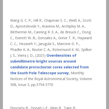
Wang G. C. P., Hill R., Chapman S. C., Weiß A., Scott
D., Apostolovski Y., Aravena M., Archipley M. A.,
Béthermin M., Canning R. E. A., de Breuck C., Dong
C., Everett W. B., Gonzalez A., Greve T. R., Hayward
C. C., Hezaveh Y., Jarugula S., Marrone D. P.,
Phadke K. A., Reuter C. A., Rotermund K. M., Spilker
J. S., Vieira J. D., (2021)
Overdensities of
submillimetre-bright sources around
candidate protocluster cores selected from
the South Pole Telescope survey
, Monthly
Notices of the Royal Astronomical Society, Volume
508, Issue 3, pp.3754-3770
Finociety B., Donati J.-F., Klein B., Zaire B.,