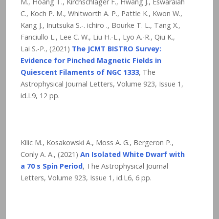
M., Hoang T., Kirchschlager F., Hwang J., Eswaraiah
C., Koch P. M., Whitworth A. P., Pattle K., Kwon W.,
Kang J., Inutsuka S.-. ichiro ., Bourke T. L., Tang X.,
Fanciullo L., Lee C. W., Liu H.-L., Lyo A.-R., Qiu K.,
Lai S.-P., (2021)
The JCMT BISTRO Survey:
Evidence for Pinched Magnetic Fields in
Quiescent Filaments of NGC 1333
, The
Astrophysical Journal Letters, Volume 923, Issue 1,
id.L9, 12 pp.
Kilic M., Kosakowski A., Moss A. G., Bergeron P.,
Conly A. A., (2021)
An Isolated White Dwarf with
a 70 s Spin Period
, The Astrophysical Journal
Letters, Volume 923, Issue 1, id.L6, 6 pp.