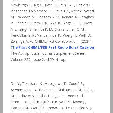
Newburgh L., Ng C., Patel C., Pen U.-L., Petroff E.,
Pinsonneault-Marotte T., Pleunis Z., Rafiei-Ravandi
M., Rahman M., Ransom S. M., Renard A., Sanghavi
P., Scholz P., Shaw J. R., Shin K., Siegel S. R., Sikora
A. E., Singh S., Smith K. M., Stairs I., Tan C. M.,
Tendulkar S. P., Vanderlinde K., Wang H., Wulf D.,
Zwaniga A. V., CHIME/FRB Collaboration , (2021)
The First CHIME/FRB Fast Radio Burst Catalog
,
The Astrophysical Journal Supplement Series,
Volume 257, Issue 2, id.59, 41 pp.
Doi Y., Tomisaka K., Hasegawa T., Coudé S.,
Arzoumanian D., Bastien P., Matsumura M., Tahani
M., Sadavoy S., Hull C. L. H., Johnstone D., di
Francesco J., Shimajiri Y., Furuya R. S., Kwon J.,
Tamura M., Ward-Thompson D., Le Gouellec V. J.