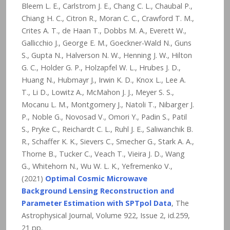
Bleem L. E., Carlstrom J. E., Chang C. L., Chaubal P.,
Chiang H. C., Citron R., Moran C. C., Crawford T. M.,
Crites A. T., de Haan T., Dobbs M. A., Everett W.,
Gallicchio J., George E. M., Goeckner-Wald N., Guns
S., Gupta N., Halverson N. W., Henning J. W., Hilton
G. C., Holder G. P., Holzapfel W. L., Hrubes J. D.,
Huang N., Hubmayr J., Irwin K. D., Knox L., Lee A.
T., Li D., Lowitz A., McMahon J. J., Meyer S. S.,
Mocanu L. M., Montgomery J., Natoli T., Nibarger J.
P., Noble G., Novosad V., Omori Y., Padin S., Patil
S., Pryke C., Reichardt C. L., Ruhl J. E., Saliwanchik B.
R., Schaffer K. K., Sievers C., Smecher G., Stark A. A.,
Thorne B., Tucker C., Veach T., Vieira J. D., Wang
G., Whitehorn N., Wu W. L. K., Yefremenko V.,
(2021)
Optimal Cosmic Microwave
Background Lensing Reconstruction and
Parameter Estimation with SPTpol Data
, The
Astrophysical Journal, Volume 922, Issue 2, id.259,
21 pp.