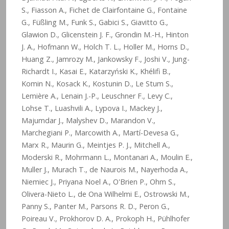
S., Fiasson A., Fichet de Clairfontaine G., Fontaine
G., Füßling M., Funk S., Gabici S., Giavitto G.,
Glawion D., Glicenstein J. F., Grondin M.-H., Hinton
J. A., Hofmann W., Holch T. L., Holler M., Horns D.,
Huang Z., Jamrozy M., Jankowsky F., Joshi V., Jung-
Richardt I., Kasai E., Katarzyński K., Khélifi B.,
Komin N., Kosack K., Kostunin D., Le Stum S.,
Lemière A., Lenain J.-P., Leuschner F., Levy C.,
Lohse T., Luashvili A., Lypova I., Mackey J.,
Majumdar J., Malyshev D., Marandon V.,
Marchegiani P., Marcowith A., Martí-Devesa G.,
Marx R., Maurin G., Meintjes P. J., Mitchell A.,
Moderski R., Mohrmann L., Montanari A., Moulin E.,
Muller J., Murach T., de Naurois M., Nayerhoda A.,
Niemiec J., Priyana Noel A., O'Brien P., Ohm S.,
Olivera-Nieto L., de Ona Wilhelmi E., Ostrowski M.,
Panny S., Panter M., Parsons R. D., Peron G.,
Poireau V., Prokhorov D. A., Prokoph H., Pühlhofer