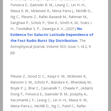
Fonseca E., Gaensler B. M., Leung C., Lin H.-H.,
Masui K. W., Mckinven R., Mena-Parra J., Michilli D.,
Ng C., Pleunis Z., Rafiei-Ravandi M., Rahman M.,
Sanghavi P., Scholz P., Shin K., Smith K. M., Stairs I.
H., Tendulkar S. P., Zwaniga A. V., (2021)
No
Evidence for Galactic Latitude Dependence of
the Fast Radio Burst Sky Distribution
, The
Astrophysical Journal, Volume 923, Issue 1, id.2, 9
pp.
Pleunis Z., Good D. C., Kaspi V. M., Mckinven R.,
Ransom S. M., Scholz P., Bandura K., Bhardwaj M.,
Boyle P. J., Brar C., Cassanelli T., Chawla P., (Adam)
Dong F., Fonseca E., Gaensler B. M., Josephy A.,
Kaczmarek J. F., Leung C., Lin H.-H., Masui K. W.,
Mena-Parra J., Michilli D., Ng C., Patel C., Rafiei-