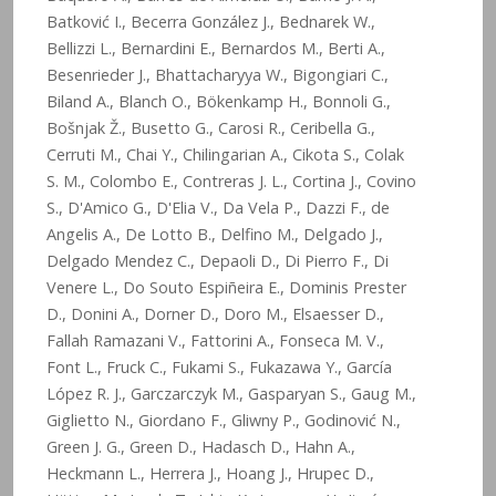
Batković I., Becerra González J., Bednarek W.,
Bellizzi L., Bernardini E., Bernardos M., Berti A.,
Besenrieder J., Bhattacharyya W., Bigongiari C.,
Biland A., Blanch O., Bökenkamp H., Bonnoli G.,
Bošnjak Ž., Busetto G., Carosi R., Ceribella G.,
Cerruti M., Chai Y., Chilingarian A., Cikota S., Colak
S. M., Colombo E., Contreras J. L., Cortina J., Covino
S., D'Amico G., D'Elia V., Da Vela P., Dazzi F., de
Angelis A., De Lotto B., Delfino M., Delgado J.,
Delgado Mendez C., Depaoli D., Di Pierro F., Di
Venere L., Do Souto Espiñeira E., Dominis Prester
D., Donini A., Dorner D., Doro M., Elsaesser D.,
Fallah Ramazani V., Fattorini A., Fonseca M. V.,
Font L., Fruck C., Fukami S., Fukazawa Y., García
López R. J., Garczarczyk M., Gasparyan S., Gaug M.,
Giglietto N., Giordano F., Gliwny P., Godinović N.,
Green J. G., Green D., Hadasch D., Hahn A.,
Heckmann L., Herrera J., Hoang J., Hrupec D.,