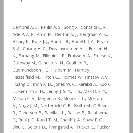
Gambrel A. E., Rahlin A. S., Song X., Contaldi C. R.,
Ade P. A. R., Amiri M., Benton S. J., Bergman A. S.,
Bihary R., Bock J. J., Bond J. R., Bonetti J. A., Bryan
S. A., Chiang H. C., Duivenvoorden A. J., Eriksen H.
K., Farhang M., Filippini J. P., Fraisse A. A., Freese K.,
Galloway M., Gandilo N. N., Gualtieri R.,
Gudmundsson J. E., Halpern M., Hartley J.,
Hasselfield M., Hilton G., Holmes W., Hristov V. V.,
Huang Z., Irwin K. D., Jones W. C., Karakci A., Kuo C.
L., Kermish Z. D., Leung J. S.-Y., Li S., Mak D. S. Y.,
Mason P. V., Megerian K., Moncelsi L., Morford T.
A., Nagy J. M., Netterfield C. B., Nolta M., O'Brient
R., Osherson B., Padilla I. L., Racine B., Reintsema
C., Ruhl J. E., Ruud T. M., Shariff J. A., Shaw E. C.,
Shiu C., Soler J. D., Trangsrud A., Tucker C., Tucker