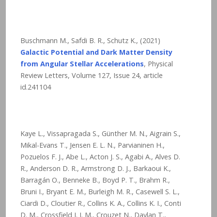
Buschmann M., Safdi B. R., Schutz K., (2021)
Galactic Potential and Dark Matter Density
from Angular Stellar Accelerations
, Physical
Review Letters, Volume 127, Issue 24, article
id.241104
Kaye L., Vissapragada S., Günther M. N., Aigrain S.,
Mikal-Evans T., Jensen E. L. N., Parvianinen H.,
Pozuelos F. J., Abe L., Acton J. S., Agabi A., Alves D.
R., Anderson D. R., Armstrong D. J., Barkaoui K.,
Barragán O., Benneke B., Boyd P. T., Brahm R.,
Bruni I., Bryant E. M., Burleigh M. R., Casewell S. L.,
Ciardi D., Cloutier R., Collins K. A., Collins K. I., Conti
D. M., Crossfield I. J. M., Crouzet N., Daylan T.,