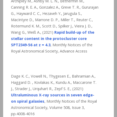
Archipley M., Ashby M. L. N., Béthermin M.,
Canning R. E. A., Gonzalez A., Greve T. R., Gururajan
G., Hayward C. C., Hezaveh Y., Jarugula S.,
MacIntyre D., Marrone D. P., Miller T., Reuter C.,
Rotermund K. M., Scott D., Spilker J., Vieira J. D.,
Wang G., Weiß A., (2021)
Rapid build-up of the
stellar content in the protocluster core
SPT2349-56 at z = 4.3
, Monthly Notices of the
Royal Astronomical Society, Advance Access
Dage K. C., Vowell N., Thygesen E., Bahramian A.,
Haggard D. , Kovlakas K., Kundu A., Maccarone T.
J., Strader J., Urquhart R., Zepf S. E., (2021)
Ultraluminous X-ray sources in seven edge-
on spiral galaxies
, Monthly Notices of the Royal
Astronomical Society, Volume 508, Issue 3,
pp.4008-4016