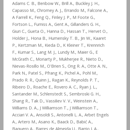
Adams C. B., Benbow W., Brill A., Buckley J. H.,
Capasso M., Chromey A. J., Errando M., Falcone A.,
A Farrell K., Feng Q., Finley J. P., M Foote G.,
Fortson L., Furniss A., Gent A., Gillanders G. H.,
Giuri C., Gueta O., Hanna D., Hassan T., Hervet O.,
Holder J., Hona B., Humensky T. B., Jin W., Kaaret
P., Kertzman M., Kieda D., K Kleiner T., Krennrich
F., Kumar S., Lang M. J., Lundy M., Maier G., E
McGrath C., Moriarty P., Mukherjee R., Nieto D.,
Nievas-Rosillo M., O'Brien S., Ong R. A., Otte A. N.,
Park N., Patel S., Pfrang K., Pichel A., Pohl M.,
Prado R. R., Quinn J., Ragan K., Reynolds P. T.,
Ribeiro D., Roache E., Rovero A. C., Ryan J. L.,
Santander M., Schlenstedt S., Sembroski G. H.,
Shang R., Tak D., Vassiliev V. V., Weinstein A.,
Williams D. A., J Williamson T., J Williamson T.,
Acciari V. A., Ansoldi S., Antonelli L. A., Arbet Engels
A., Artero M., Asano K., Baack D., Babić A.,
Baquero A., Barres de Almeida U., Barrio J. A.,