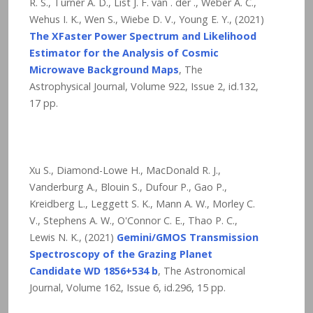
R. S., Turner A. D., List J. F. van . der ., Weber A. C.,
Wehus I. K., Wen S., Wiebe D. V., Young E. Y., (2021)
The XFaster Power Spectrum and Likelihood
Estimator for the Analysis of Cosmic
Microwave Background Maps
, The
Astrophysical Journal, Volume 922, Issue 2, id.132,
17 pp.
Xu S., Diamond-Lowe H., MacDonald R. J.,
Vanderburg A., Blouin S., Dufour P., Gao P.,
Kreidberg L., Leggett S. K., Mann A. W., Morley C.
V., Stephens A. W., O'Connor C. E., Thao P. C.,
Lewis N. K., (2021)
Gemini/GMOS Transmission
Spectroscopy of the Grazing Planet
Candidate WD 1856+534 b
, The Astronomical
Journal, Volume 162, Issue 6, id.296, 15 pp.