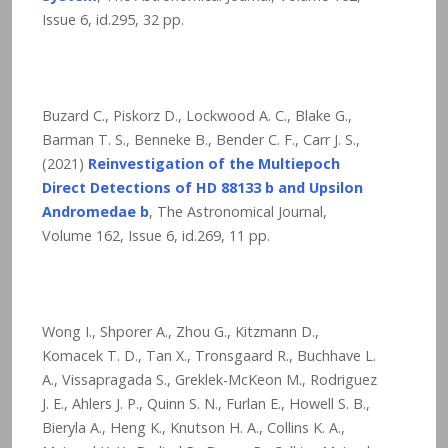
Issue 6, id.295, 32 pp.
Buzard C., Piskorz D., Lockwood A. C., Blake G.,
Barman T. S., Benneke B., Bender C. F., Carr J. S.,
(2021)
Reinvestigation of the Multiepoch
Direct Detections of HD 88133 b and Upsilon
Andromedae b
, The Astronomical Journal,
Volume 162, Issue 6, id.269, 11 pp.
Wong I., Shporer A., Zhou G., Kitzmann D.,
Komacek T. D., Tan X., Tronsgaard R., Buchhave L.
A., Vissapragada S., Greklek-McKeon M., Rodriguez
J. E., Ahlers J. P., Quinn S. N., Furlan E., Howell S. B.,
Bieryla A., Heng K., Knutson H. A., Collins K. A.,