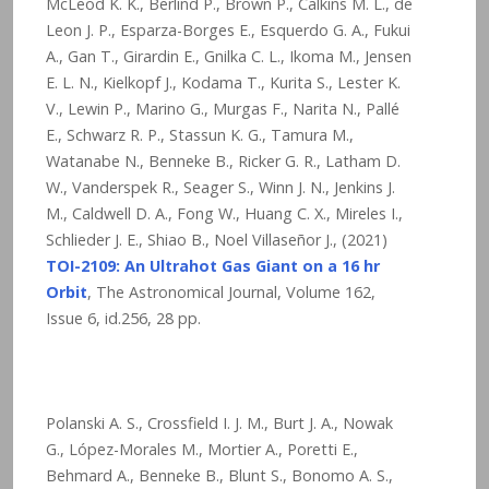
McLeod K. K., Berlind P., Brown P., Calkins M. L., de
Leon J. P., Esparza-Borges E., Esquerdo G. A., Fukui
A., Gan T., Girardin E., Gnilka C. L., Ikoma M., Jensen
E. L. N., Kielkopf J., Kodama T., Kurita S., Lester K.
V., Lewin P., Marino G., Murgas F., Narita N., Pallé
E., Schwarz R. P., Stassun K. G., Tamura M.,
Watanabe N., Benneke B., Ricker G. R., Latham D.
W., Vanderspek R., Seager S., Winn J. N., Jenkins J.
M., Caldwell D. A., Fong W., Huang C. X., Mireles I.,
Schlieder J. E., Shiao B., Noel Villaseñor J., (2021)
TOI-2109: An Ultrahot Gas Giant on a 16 hr
Orbit
, The Astronomical Journal, Volume 162,
Issue 6, id.256, 28 pp.
Polanski A. S., Crossfield I. J. M., Burt J. A., Nowak
G., López-Morales M., Mortier A., Poretti E.,
Behmard A., Benneke B., Blunt S., Bonomo A. S.,