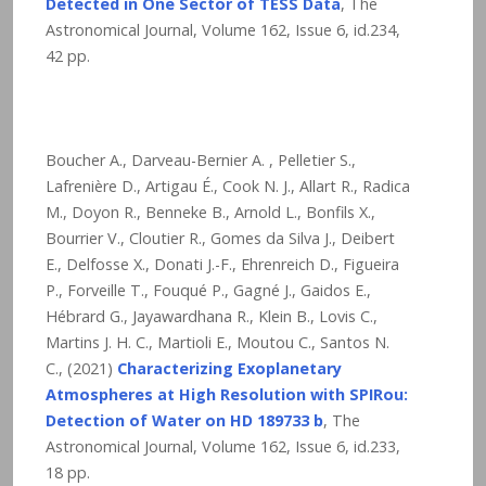
Detected in One Sector of TESS Data
, The
Astronomical Journal, Volume 162, Issue 6, id.234,
42 pp.
Boucher A., Darveau-Bernier A. , Pelletier S.,
Lafrenière D., Artigau É., Cook N. J., Allart R., Radica
M., Doyon R., Benneke B., Arnold L., Bonfils X.,
Bourrier V., Cloutier R., Gomes da Silva J., Deibert
E., Delfosse X., Donati J.-F., Ehrenreich D., Figueira
P., Forveille T., Fouqué P., Gagné J., Gaidos E.,
Hébrard G., Jayawardhana R., Klein B., Lovis C.,
Martins J. H. C., Martioli E., Moutou C., Santos N.
C., (2021)
Characterizing Exoplanetary
Atmospheres at High Resolution with SPIRou:
Detection of Water on HD 189733 b
, The
Astronomical Journal, Volume 162, Issue 6, id.233,
18 pp.