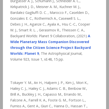
Burgasser A. J., Schümann J., Schneider A. C.,
Kirkpatrick J. D., Meisner A. M., Kuchner M. J.,
Bardalez Gagliuffi D. C. , Marocco F., Caselden D.,
Gonzales E. C., Rothermich A., Casewell S. L.,
Debes J. H., Aganze C., Ayala A., Hsu C.-C., Cooper
W. J., Smart R. L. , Gerasimov R., Theissen C. A.,
Backyard Worlds: Planet 9 Collaboration, (2021)
A
Wide Planetary Mass Companion Discovered
through the Citizen Science Project Backyard
Worlds: Planet 9
, The Astrophysical Journal,
Volume 923, Issue 1, id.48, 15 pp.
Tokayer Y. M., An H., Halpern J. P., Kim J., Mori K.,
Hailey C. J., Hailey C. J., Adams C. B., Benbow W.,
Brill A., Buckley J. H., Capasso M., Errando M.,
Falcone A., Farrell K. A., Foote G. M., Fortson L.,
Furniss A., Gent A., Giuri C., Hanna D., Hassan T.,