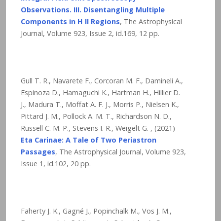
Observations. III. Disentangling Multiple
Components in H II Regions
, The Astrophysical
Journal, Volume 923, Issue 2, id.169, 12 pp.
Gull T. R., Navarete F., Corcoran M. F., Damineli A.,
Espinoza D., Hamaguchi K., Hartman H., Hillier D.
J., Madura T., Moffat A. F. J., Morris P., Nielsen K.,
Pittard J. M., Pollock A. M. T., Richardson N. D.,
Russell C. M. P., Stevens I. R., Weigelt G. , (2021)
Eta Carinae: A Tale of Two Periastron
Passages
, The Astrophysical Journal, Volume 923,
Issue 1, id.102, 20 pp.
Faherty J. K., Gagné J., Popinchalk M., Vos J. M.,