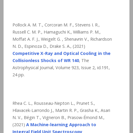
Pollock A. M. T., Corcoran M. F., Stevens I. R.,
Russell C. M. P., Hamaguchi K., Williams P. M.,
Moffat A. F. J., Weigelt G. , Shenavrin V., Richardson
N. D., Espinoza D., Drake S. A., (2021)
Competitive X-Ray and Optical Cooling in the
Collisionless Shocks of WR 140
, The
Astrophysical Journal, Volume 923, Issue 2, id.191,
24 pp.
Rhea C. L., Rousseau-Nepton L., Prunet S.,
Hlavacek-Larrondo J., Martin R. P., Grasha K., Asari
N. V., Bégin T., Vigneron B., Prasow-Émond M.,
(2021)
A Machine-learning Approach to
Integral Field Unit Spectroscopy