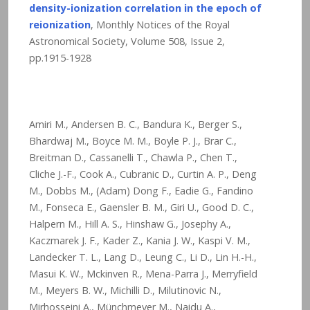
density-ionization correlation in the epoch of
reionization
, Monthly Notices of the Royal
Astronomical Society, Volume 508, Issue 2,
pp.1915-1928
Amiri M., Andersen B. C., Bandura K., Berger S.,
Bhardwaj M., Boyce M. M., Boyle P. J., Brar C.,
Breitman D., Cassanelli T., Chawla P., Chen T.,
Cliche J.-F., Cook A., Cubranic D., Curtin A. P., Deng
M., Dobbs M., (Adam) Dong F., Eadie G., Fandino
M., Fonseca E., Gaensler B. M., Giri U., Good D. C.,
Halpern M., Hill A. S., Hinshaw G., Josephy A.,
Kaczmarek J. F., Kader Z., Kania J. W., Kaspi V. M.,
Landecker T. L., Lang D., Leung C., Li D., Lin H.-H.,
Masui K. W., Mckinven R., Mena-Parra J., Merryfield
M., Meyers B. W., Michilli D., Milutinovic N.,
Mirhosseini A., Münchmeyer M., Naidu A.,