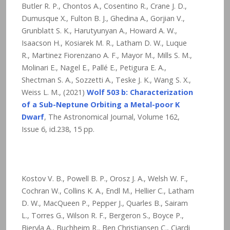
Butler R. P., Chontos A., Cosentino R., Crane J. D.,
Dumusque X., Fulton B. J., Ghedina A., Gorjian V.,
Grunblatt S. K., Harutyunyan A., Howard A. W.,
Isaacson H., Kosiarek M. R., Latham D. W., Luque
R., Martinez Fiorenzano A. F., Mayor M., Mills S. M.,
Molinari E., Nagel E., Pallé E., Petigura E. A.,
Shectman S. A., Sozzetti A., Teske J. K., Wang S. X.,
Weiss L. M., (2021)
Wolf 503 b: Characterization
of a Sub-Neptune Orbiting a Metal-poor K
Dwarf
, The Astronomical Journal, Volume 162,
Issue 6, id.238, 15 pp.
Kostov V. B., Powell B. P., Orosz J. A., Welsh W. F.,
Cochran W., Collins K. A., Endl M., Hellier C., Latham
D. W., MacQueen P., Pepper J., Quarles B., Sairam
L., Torres G., Wilson R. F., Bergeron S., Boyce P.,
Bieryla A., Buchheim R., Ben Christiansen C., Ciardi