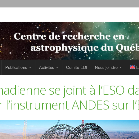
Publications
Activités
Comité ÉDI
Nous joindre
E
adienne se joint à l’ESO d
r l’instrument ANDES sur l