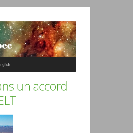
nglish
ans un accord
’ELT