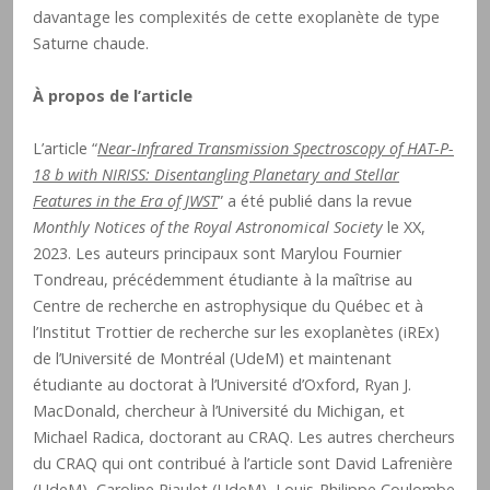
davantage les complexités de cette exoplanète de type
Saturne chaude.
À propos de l’article
L’article “
Near-Infrared Transmission Spectroscopy of HAT-P-
18 b with NIRISS: Disentangling Planetary and Stellar
Features in the Era of JWST
” a été publié dans la revue
Monthly Notices of the Royal Astronomical Society
le XX,
2023. Les auteurs principaux sont Marylou Fournier
Tondreau, précédemment étudiante à la maîtrise au
Centre de recherche en astrophysique du Québec et à
l’Institut Trottier de recherche sur les exoplanètes (iREx)
de l’Université de Montréal (UdeM) et maintenant
étudiante au doctorat à l’Université d’Oxford, Ryan J.
MacDonald, chercheur à l’Université du Michigan, et
Michael Radica, doctorant au CRAQ. Les autres chercheurs
du CRAQ qui ont contribué à l’article sont David Lafrenière
(UdeM), Caroline Piaulet (UdeM), Louis-Philippe Coulombe