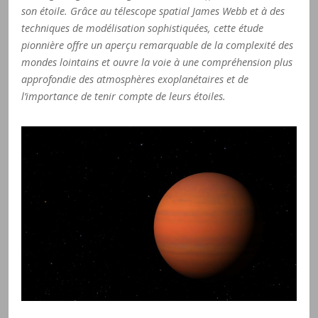
son étoile. Grâce au télescope spatial James Webb et à des
techniques de modélisation sophistiquées, cette étude
pionnière offre un aperçu remarquable de la complexité des
mondes lointains et ouvre la voie à une compréhension plus
approfondie des atmosphères exoplanétaires et de
l’importance de tenir compte de leurs étoiles.