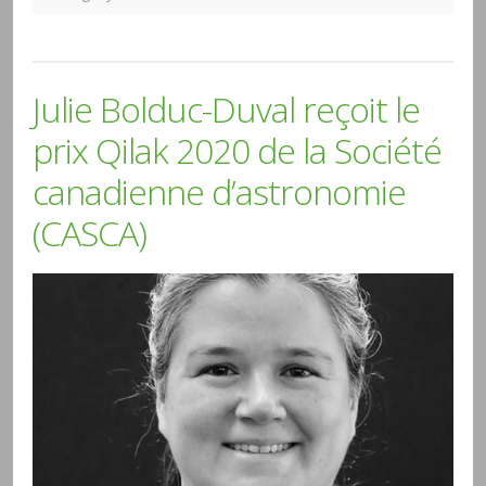
Julie Bolduc-Duval reçoit le
prix Qilak 2020 de la Société
canadienne d’astronomie
(CASCA)