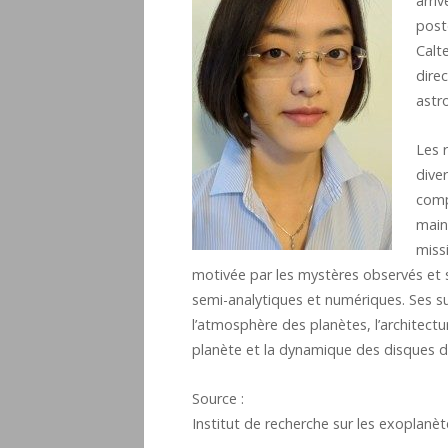
arri
post
Calt
dire
astr
Les 
dive
comp
main
miss
motivée par les mystères observés et s
semi-analytiques et numériques. Ses su
l’atmosphère des planètes, l’architectu
planète et la dynamique des disques d
Source :
Institut de recherche sur les exoplanèt