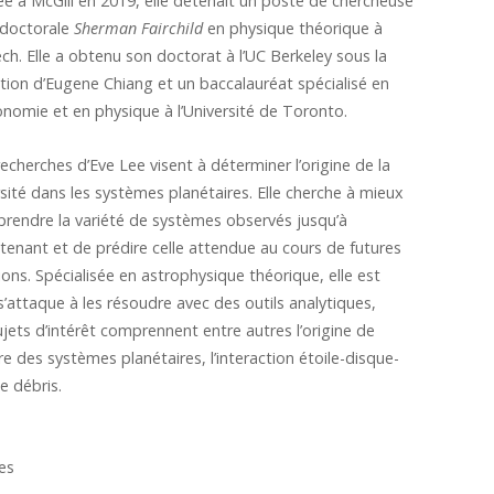
vée à McGill en 2019, elle détenait un poste de chercheuse
doctorale
Sherman Fairchild
en physique théorique à
ech. Elle a obtenu son doctorat à l’UC Berkeley sous la
ction d’Eugene Chiang et un baccalauréat spécialisé en
onomie et en physique à l’Université de Toronto.
recherches d’Eve Lee visent à déterminer l’origine de la
rsité dans les systèmes planétaires. Elle cherche à mieux
rendre la variété de systèmes observés jusqu’à
tenant et de prédire celle attendue au cours de futures
ions. Spécialisée en astrophysique théorique, elle est
’attaque à les résoudre avec des outils analytiques,
jets d’intérêt comprennent entre autres l’origine de
re des systèmes planétaires, l’interaction étoile-disque-
e débris.
es