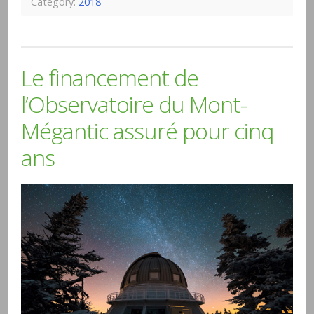
Category:
2018
Le financement de
l’Observatoire du Mont-
Mégantic assuré pour cinq
ans