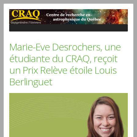
Marie-Eve Desrochers, une
étudiante du CRAQ, reçoit
un Prix Relève étoile Louis
Berlinguet