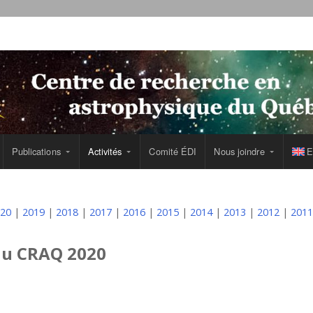
Publications
Activités
Comité ÉDI
Nous joindre
E
20
|
2019
|
2018
|
2017
|
2016
|
2015
|
2014
|
2013
|
2012
|
2011
du CRAQ 2020