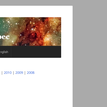
nglish
|
2010
|
2009
|
2008